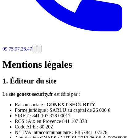
09.75.97.26.47
Mentions légales
1. Éditeur du site
Le site
gonext-security.fr
est édité par :
Raison sociale :
GONEXT SECURITY
Forme juridique : SARLU au capital de 26 000 €
SIRET : 841 107 378 00017
RCS : Aix-en-Provence 841 107 378
Code APE : 80.20Z
N° TVA intracommunautaire : FR57841107378
Autorisation CNAPS : AUT-S1-2019-06-05-A-00065928