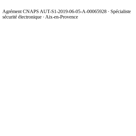
Agrément CNAPS AUT-S1-2019-06-05-A-00065928 · Spécialiste
sécurité électronique · Aix-en-Provence
Simuler mon financement
09 75 97 26 47